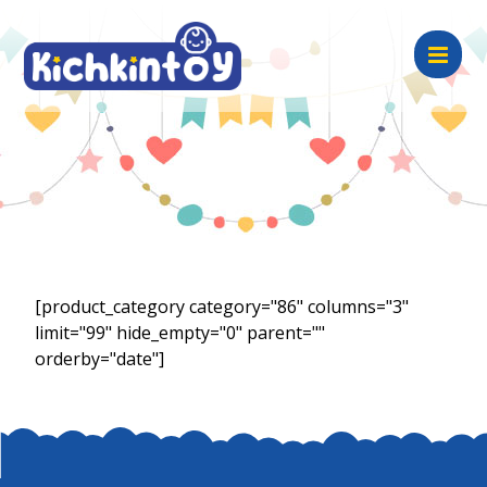
[product_category category="86" columns="3"
limit="99" hide_empty="0" parent=""
orderby="date"]